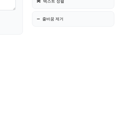
🔀
텍스트 정렬
➖
줄바꿈 제거