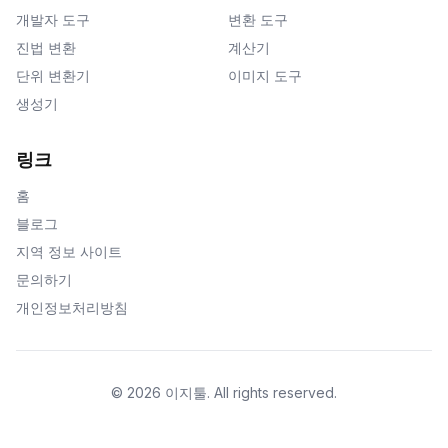
개발자 도구
변환 도구
진법 변환
계산기
단위 변환기
이미지 도구
생성기
링크
홈
블로그
지역 정보 사이트
문의하기
개인정보처리방침
©
2026
이지툴
.
All rights reserved.