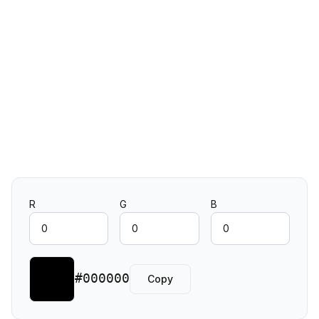
R
G
B
#000000
Copy