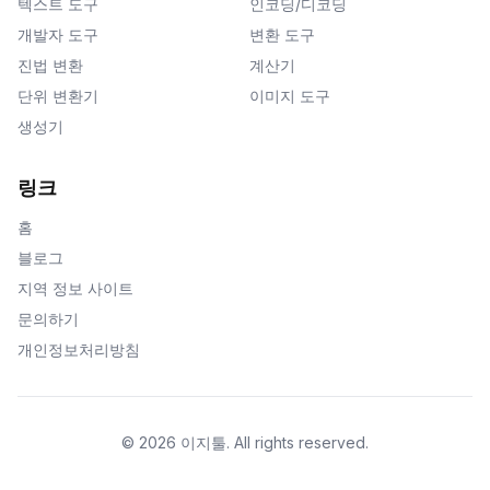
텍스트 도구
인코딩/디코딩
개발자 도구
변환 도구
진법 변환
계산기
단위 변환기
이미지 도구
생성기
링크
홈
블로그
지역 정보 사이트
문의하기
개인정보처리방침
©
2026
이지툴
.
All rights reserved.